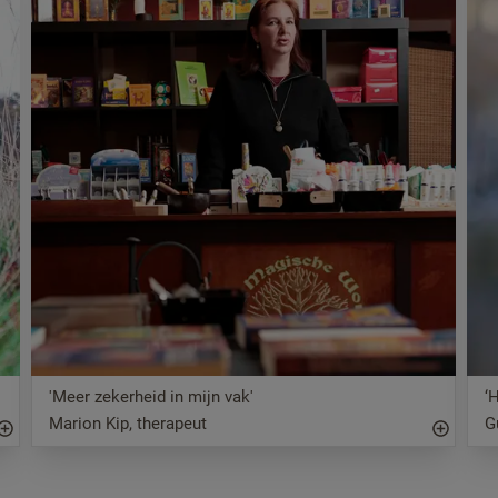
'Meer zekerheid in mijn vak'
‘
Marion Kip, therapeut
G