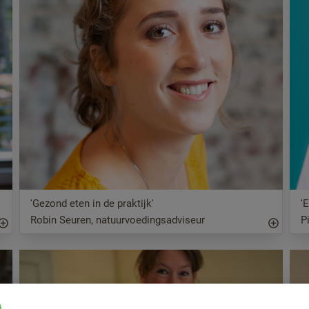
'Gezond eten in de praktijk'
'
Robin Seuren, natuurvoedingsadviseur
P