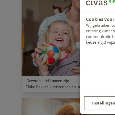
Cookies voor
Wij gebruiken c
ervaring kunnen
communicatie bet
keuze altijd wij
'Gewoon kind kunnen zijn'
Elske Bakker, kindercoach en -masseur
Instellinge