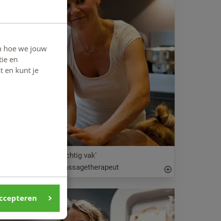
n hoe we jouw
ie en
t en kunt je
Eigen baas in een prachtig vak'
lles Kroonenburg, massagetherapeut
accepteren