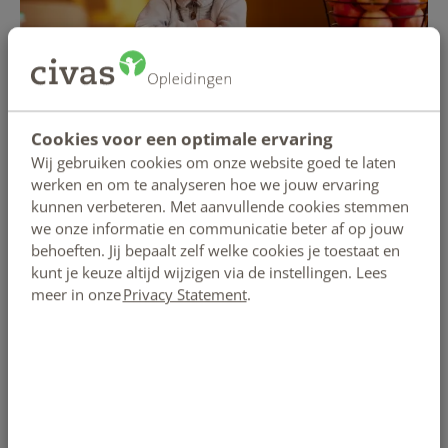
Orthomoleculaire voeding voor kinderen
Cookies voor een optimale ervaring
3 mnd.
€ 93 p/m
Wij gebruiken cookies om onze website goed te laten
werken en om te analyseren hoe we jouw ervaring
Cursus Orthomoleculaire voedingsleer specifiek gericht
kunnen verbeteren. Met aanvullende cookies stemmen
op kinderen. Voor voedingsdeskundigen, therapeuten
we onze informatie en communicatie beter af op jouw
én ouders.
behoeften. Jij bepaalt zelf welke cookies je toestaat en
kunt je keuze altijd wijzigen via de instellingen. Lees
meer in onze
Privacy Statement
.
BEKIJK OPLEIDING