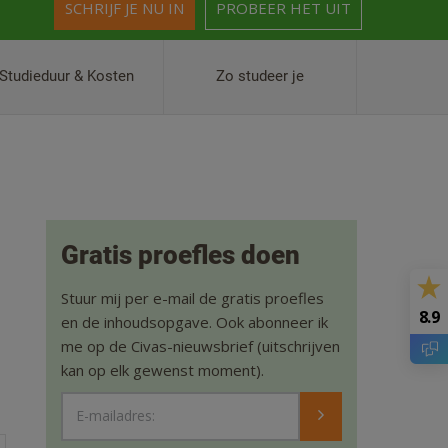
SCHRIJF JE NU IN
PROBEER HET UIT
Studieduur & Kosten
Zo studeer je
Gratis proefles doen
Stuur mij per e-mail de gratis proefles
8.9
en de inhoudsopgave. Ook abonneer ik
me op de Civas-nieuwsbrief (uitschrijven
kan op elk gewenst moment).
E-mailadres: