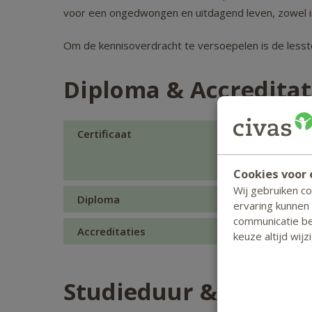
voor een ongedwongen en uitdagend leven, zowel in 
Om de kennisoverdracht te versoepelen is de lessto
Diploma & Accreditat
Certificaat
na inzendin
downloaden 
Cookies voor 
Wij gebruiken c
Diploma
aan deze c
ervaring kunnen
communicatie bet
Accreditaties
keuze altijd wij
Studieduur & Kosten