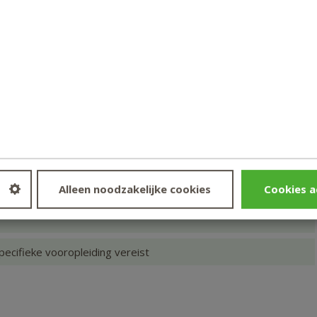
x € 74
Alleen noodzakelijke cookies
Cookies a
pecifieke vooropleiding vereist