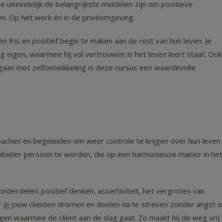
e uiteindelijk de belangrijkste middelen zijn om positieve
en. Op het werk én in de privéomgeving.
 fris en positief begin te maken aan de rest van hun leven. Je
ng eigen, waarmee hij vol vertrouwen in het leven leert staat. Ook
t gaan met zelfontwikkeling is deze cursus een waardevolle
oachen en begeleiden om weer controle te krijgen over hun leven
stabieler persoon te worden, die op een harmonieuze manier in he
onderdelen: positief denken, assertiviteit, het vergroten van
r jij jouw cliënten dromen en doelen na te streven zonder angst o
gen waarmee de cliënt aan de slag gaat. Zo maakt hij de weg vrij