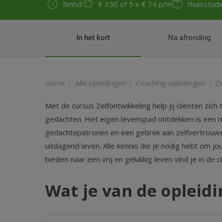
5mnd.
€ 350
of 5 x € 74 p/m
thuisstudi
In het kort
Na afronding
Home
Alle opleidingen
Coaching-opleidingen
Ze
Met de cursus Zelfontwikkeling help jij cliënten zi
gedachten. Het eigen levenspad ontdekken is een moe
gedachtepatronen en een gebrek aan zelfvertrou
uitdagend leven. Alle kennis die je nodig hebt om jo
bieden naar een vrij en gelukkig leven vind je in de c
Wat je van de opleid