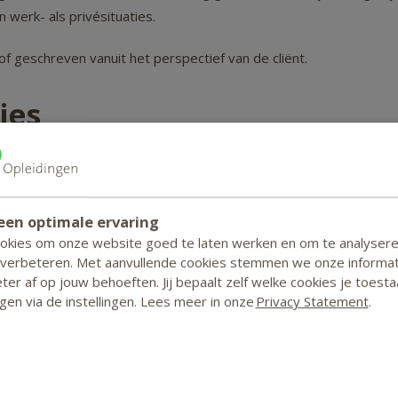
werk- als privésituaties.
f geschreven vanuit het perspectief van de cliënt.
ies
g van uw huiswerk kunt u een certificaat van deelname
in uw studentenportaal.
een optimale ervaring
ookies om onze website goed te laten werken en om te analyser
ursus is geen examen verbonden
 verbeteren. Met aanvullende cookies stemmen we onze informat
er af op jouw behoeften. Jij bepaalt zelf welke cookies je toesta
zigen via de instellingen. Lees meer in onze
Privacy Statement
.