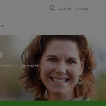
ice
g
 te bevrijden van angsten,