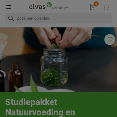
In het kort
Na afronding
Programma
Diploma & Accre
Studiepakket
Natuurvoeding en