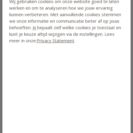
gezondheidsklachten.
Wij gebruiken cookies om onze website goed te laten
werken en om te analyseren hoe we jouw ervaring
Je beschikt over de benodigde communicatie- en
kunnen verbeteren. Met aanvullende cookies stemmen
coachvaardigheden om cliënten succesvol naar een
we onze informatie en communicatie beter af op jouw
gezonder eet- en leefpatroon te begeleiden.
behoeften. Jij bepaalt zelf welke cookies je toestaat en
Je kan een professionele praktijk als
kunt je keuze altijd wijzigen via de instellingen. Lees
natuurvoedingsdeskundige opzetten.
meer in onze
Privacy Statement
.
De leerdoelen van de opleiding Kruidengeneeskunde:
Je bent bekend met de verschillende visies omtrent
genezing.
Je kent 150 verschillende kruiden en planten en hun
geneeskrachtige werking.
Je weet hoe je een aantal kruiden kunt toepassen bij
lichte klachten.
Je hebt kennis van het kweken, drogen, plukken en
bewaren van kruiden.
Je weet welke delen van kruiden en planten giftig zijn.