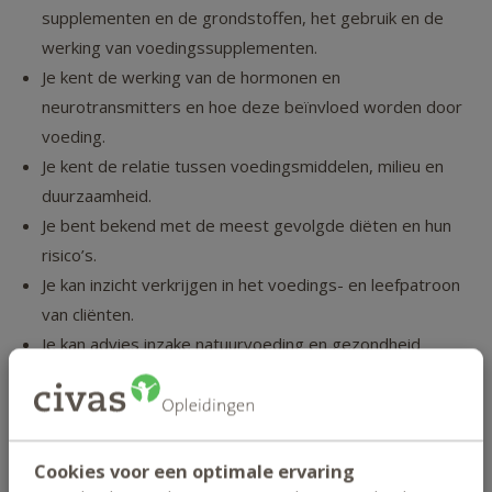
supplementen en de grondstoffen, het gebruik en de
werking van voedingssupplementen.
Je kent de werking van de hormonen en
neurotransmitters en hoe deze beïnvloed worden door
voeding.
Je kent de relatie tussen voedingsmiddelen, milieu en
duurzaamheid.
Je bent bekend met de meest gevolgde diëten en hun
risico’s.
Je kan inzicht verkrijgen in het voedings- en leefpatroon
van cliënten.
Je kan advies inzake natuurvoeding en gezondheid
geven en onderbouwen.
Je kan individuele en preventieve richtlijnen en
eetpatronen opstellen.
Je kan gerichte natuurvoedingsadviezen geven bij milde
Cookies voor een optimale ervaring