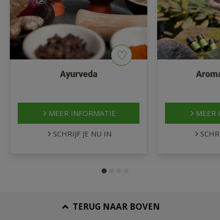
Ayurveda
Aroma
MEER INFORMATIE
MEER 
SCHRIJF JE NU IN
SCHRI
TERUG NAAR BOVEN