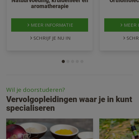
Natuurvoeding, kruidenleer en
Orthomolecu
aromatherapie
MEER INFORMATIE
MEER 
SCHRIJF JE NU IN
SCHRI
Wil je doorstuderen?
Vervolgopleidingen waar je in kunt
specialiseren