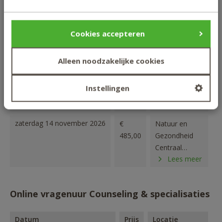
Inschrijven Praktijkweekend De basis van
coachen
Cookies accepteren
Datum
Prijs
Locatie
Alleen noodzakelijke cookies
zaterdag 5 september 2026
€
Natuur en
485,00
Gezondheid
Instellingen
Centraal
Lees meer
Maarssen
zaterdag 14 november 2026
€
Natuur en
485,00
Gezondheid
Centraal
Lees meer
Maarssen
Online vragenuur Counseling & specialisaties
Datum
Prijs
Locatie