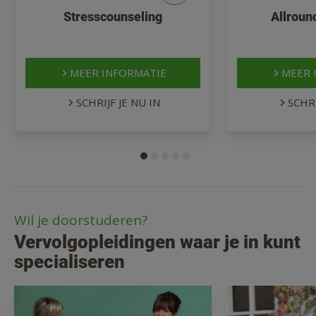
Stresscounseling
Allroun
MEER INFORMATIE
MEER 
SCHRIJF JE NU IN
SCHRI
Wil je doorstuderen?
Vervolgopleidingen waar je in kunt
specialiseren