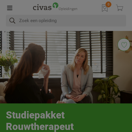
In het kort
Na afronding
Programma
Diploma & Accre
Studiepakket
Rouwtherapeut