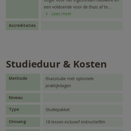
een voldoende voor de thuis af te
Lees meer
leggen openboekexamens ontvang je
het CIVAS-diploma Rouwtherapeut
Accreditaties
Studieduur & Kosten
Methode
thuisstudie met optionele
praktijkdagen
Niveau
Type
Studiepakket
Omvang
18 lessen inclusief instructiefilm