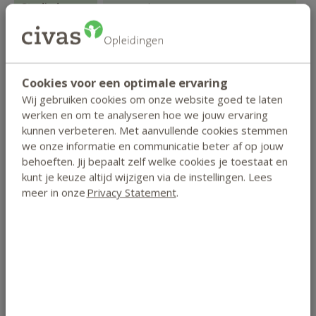
Studieduur
9 maanden
Lesgeld
€ 905 of 10 x € 95
Inschrijfgeld
€ 28
Cookies voor een optimale ervaring
Vooropleiding
er is geen specifieke vooropleiding
Wij gebruiken cookies om onze website goed te laten
vereist
werken en om te analyseren hoe we jouw ervaring
kunnen verbeteren. Met aanvullende cookies stemmen
we onze informatie en communicatie beter af op jouw
behoeften. Jij bepaalt zelf welke cookies je toestaat en
kunt je keuze altijd wijzigen via de instellingen. Lees
meer in onze
Privacy Statement
.
Zo studeer je
Bepaal zelf jouw studietempo