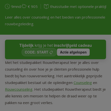
9mnd.
€ 905
thuisstudie met optionele praktijkd
Leer alles over counseling en het bieden van professionele
rouwbegeleiding.
Tijdelijk
krijg je het
inschrijfgeld cadeau
CODE: START
📋
Actie afgelopen
Met het studiepakket Rouwtherapeut leer je alles over
counseling én over hoe je je cliënten professionele hulp
biedt bij hun rouwverwerking. Het aantrekkelijk geprijsde
studiepakket bestaat uit de opleidingen
Counseling
en
Rouwcounseling
. Het studiepakket Rouwtherapeut biedt je
alle kennis om mensen te helpen de draad weer op te
pakken na een groot verlies.