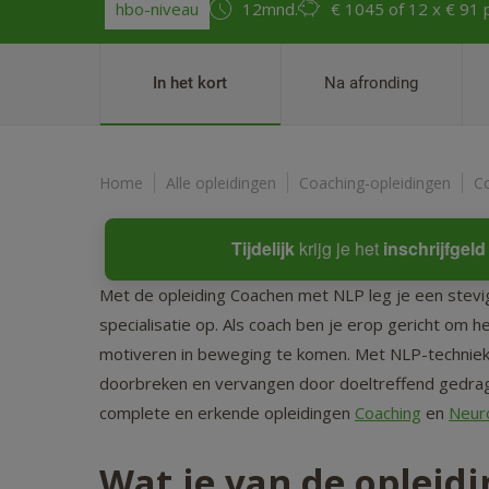
hbo-niveau
12mnd.
€ 1045
of 12 x € 91
In het kort
Na afronding
Home
Alle opleidingen
Coaching-opleidingen
C
Tijdelijk
krijg je het
inschrijfgel
Met de opleiding Coachen met NLP leg je een stevig
specialisatie op. Als coach ben je erop gericht om he
motiveren in beweging te komen. Met NLP-technieke
doorbreken en vervangen door doeltreffend gedrag
complete en erkende opleidingen
Coaching
en
Neur
Wat je van de opleid