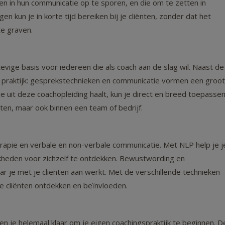
n in hun communicatie op te sporen, en die om te zetten in
n kun je in korte tijd bereiken bij je cliënten, zonder dat het
te graven.
vige basis voor iedereen die als coach aan de slag wil. Naast de
e praktijk: gesprekstechnieken en communicatie vormen een groot
e uit deze coachopleiding haalt, kun je direct en breed toepassen
ënten, maar ook binnen een team of bedrijf.
apie en verbale en non-verbale communicatie. Met NLP help je j
kheden voor zichzelf te ontdekken. Bewustwording en
r je met je cliënten aan werkt. Met de verschillende technieken
je cliënten ontdekken en beïnvloeden.
n je helemaal klaar om je eigen coachingspraktijk te beginnen. D