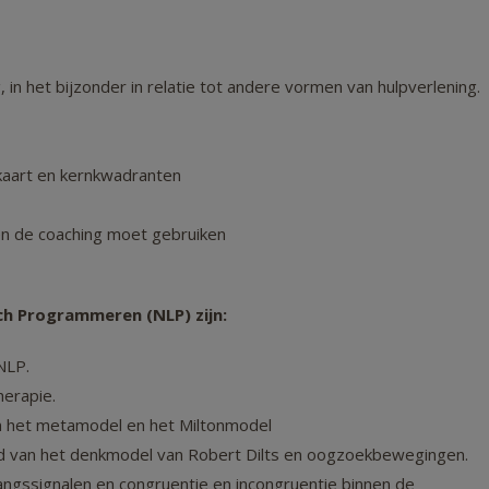
 in het bijzonder in relatie tot andere vormen van hulpverlening.
kaart en kernkwadranten
en de coaching moet gebruiken
isch Programmeren (NLP)
zijn:
NLP.
herapie.
an het metamodel en het Miltonmodel
nd van het denkmodel van Robert Dilts en oogzoekbewegingen.
ngssignalen en congruentie en incongruentie binnen de