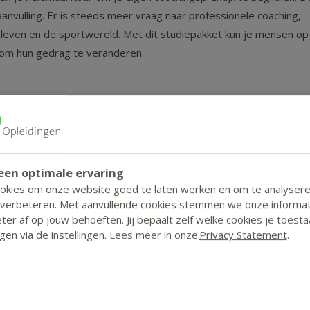
aanvulling. Er is steeds meer vraag naar professionele coaching,
jfsleven en de sportwereld. Met dit studiepakket kun je mensen op
 om hun gedrag te veranderen.
e in deze opleiding opdoet in de praktijk oefenen? Kom dan naar
 om andere cursisten te ontmoeten, je ervaringen te delen en je
ptioneel: meedoen met deze dagen is niet nodig om je diploma te
rdigheden of Positief Coachen. Of volg ze allemaal!
een optimale ervaring
ookies om onze website goed te laten werken en om te analyser
 verbeteren. Met aanvullende cookies stemmen we onze informat
udig aan je studiebegeleider. Of doe mee aan het maandelijkse
er af op jouw behoeften. Jij bepaalt zelf welke cookies je toesta
vragen en die van je medestudenten.
zigen via de instellingen. Lees meer in onze
Privacy Statement
.
ende opleidingen: de cursus Coaching en de cursus
ingen zijn ontwikkeld door deskundige vakdocenten. Kies je voor