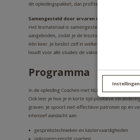
dit opleidingspakket, dan profiteer je van een aantre
Samengesteld door ervaren vakdocenten
Het lesmateriaal is samengesteld door deskundige e
aangeboden, zodat je de lesstof gemakkelijk kunt 
één keer. Je beslist zelf in welke volgorde je de op
houdt voor alle studies de vakontwikkelingen bij. Zo 
Programma
Instellingen
In de opleiding Coachen met NLP leer je hoe je men
Ook leer je hoe je in korte tijd positieve veranderin
graven. Je spoort niet-effectieve patronen op en v
intensief aandacht aan:
gesprekstechnieken en luistervaardigheden
oplossingsgericht coachen