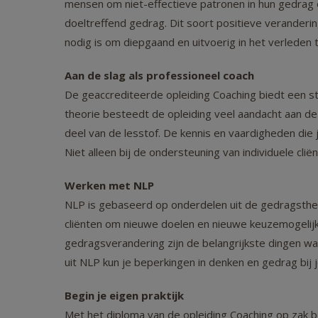
mensen om niet-effectieve patronen in hun gedrag e
doeltreffend gedrag. Dit soort positieve veranderinge
nodig is om diepgaand en uitvoerig in het verleden 
Aan de slag als professioneel coach
De geaccrediteerde opleiding Coaching biedt een ste
theorie besteedt de opleiding veel aandacht aan d
deel van de lesstof. De kennis en vaardigheden die j
Niet alleen bij de ondersteuning van individuele cli
Werken met NLP
NLP is gebaseerd op onderdelen uit de gedragsther
cliënten om nieuwe doelen en nieuwe keuzemogelij
gedragsverandering zijn de belangrijkste dingen waa
uit NLP kun je beperkingen in denken en gedrag bij 
Begin je eigen praktijk
Met het diploma van de opleiding Coaching op zak be