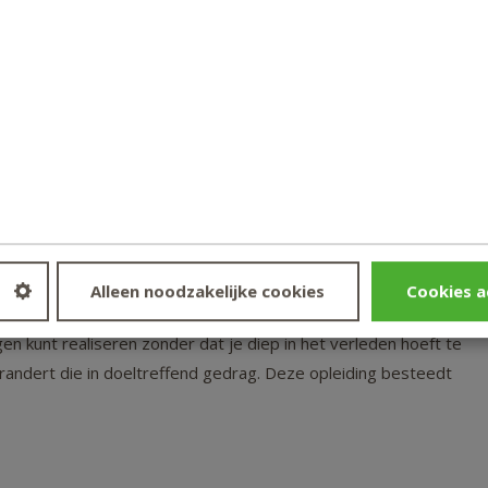
kkelijke pakketprijs.
n ervaren vakdocenten. Je krijgt de informatie stapsgewijs
opnemen en onthouden. Je ontvangt het complete studiepakket in
leidingen volgt. Het tempo van studeren bepaal je ook zelf. Civas
beschik je altijd over de meest actuele kennis.
Alleen noodzakelijke cookies
Cookies a
sen kunt coachen op een positieve en oplossingsgerichte manier.
gen kunt realiseren zonder dat je diep in het verleden hoeft te
erandert die in doeltreffend gedrag. Deze opleiding besteedt