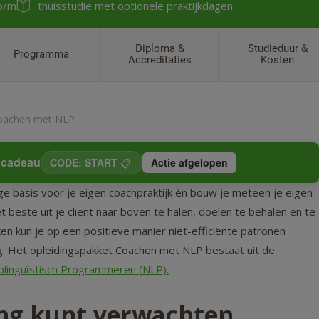
 p/m
thuisstudie met optionele praktijkdagen
Diploma &
Studieduur &
Programma
Accreditaties
Kosten
oachen met NLP
d cadeau
CODE: START
📋
Actie afgelopen
e basis voor je eigen coachpraktijk én bouw je meteen je eigen
t beste uit je cliënt naar boven te halen, doelen te behalen en te
n kun je op een positieve manier niet-efficiënte patronen
. Het opleidingspakket Coachen met NLP bestaat uit de
olinguïstisch Programmeren (NLP)
.
ing kunt verwachten