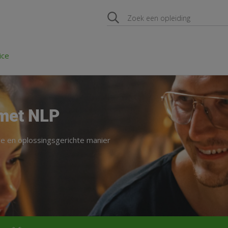
ice
met NLP
e en oplossingsgerichte manier