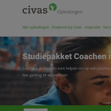
Alle opleidingen
Studeren bij Civas
Inspiratie
Serv
Studiepakket Coachen 
Leer hoe je mensen kunt helpen om op een positiev
hun gedrag te veranderen.