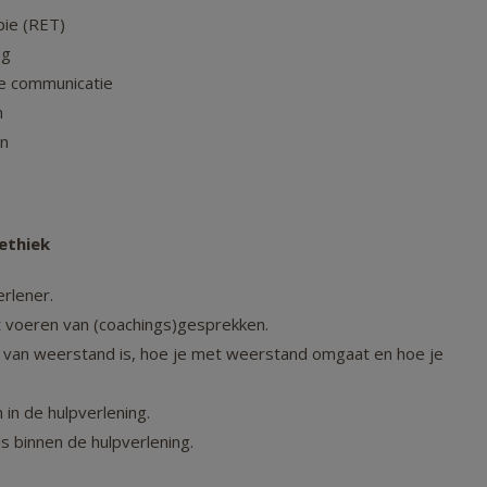
pie (RET)
ng
ge communicatie
n
en
ethiek
rlener.
t voeren van (coachings)gesprekken.
van weerstand is, hoe je met weerstand omgaat en hoe je
in de hulpverlening.
s binnen de hulpverlening.