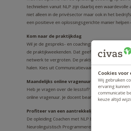
technieken vanuit NLP zijn daarbij een waardevolle 
niet alleen in de privésector maar ook in het bedri
een positieve en oplossingsgerichte manier helpen
Kom naar de praktijkdag
Wil je de gespreks- en coachingsvaardigheden die j
de praktijkweekenden. Dat geeft je meteen de kans
netwerk te vergroten. De praktijkweekenden zijn o
halen. Kies uit Communicatievaardigheden, Coachvaa
Cookies voor 
Wij gebruiken c
Maandelijks online vragenuur
ervaring kunnen
Heb je vragen over de lesstof? Stuur die dan eenvo
communicatie bet
online vragenuur. Je docent beantwoordt dan jouw 
keuze altijd wij
Profiteer van een aantrekkelijke pakketprijs
De opleiding Coachen met NLP bestaat uit twee erk
Neurolinguïstisch Programmeren (NLP). Deze opleid