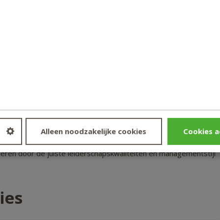
ive. Zo wordt uitgebreid stilgestaan bij persoonlijk
mentstijl, het vergroten van de persoonlijke effectiviteit en he
e coachee te begeleiden bij het stellen van doelen en het
iratie en vasthoudendheid naar deze doelen toe te werken.
een op de persoon van de leider zelf, maar eveneens op de context
en duiden van diverse ontwikkelingen op sociaal-
leconomisch vlak is daarbij essentieel.
s en tools aangereikt over managementmodellen en modern
 begeleiden en het management te adviseren. Je bent je bewust
Alleen noodzakelijke cookies
Cookies a
s tegenwoordig opereren en weet hoe een leider de effectiviteit
leren door de juiste leiderschapskwaliteiten en managementstijl
ies