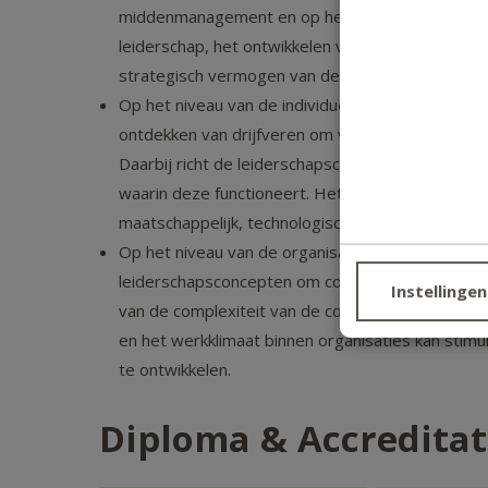
middenmanagement en op het niveau van de execut
leiderschap, het ontwikkelen van een eigen manage
strategisch vermogen van de leider.
Op het niveau van de individuele leider leer je d
ontdekken van drijfveren om vervolgens met insp
Daarbij richt de leiderschapscoach zich niet all
waarin deze functioneert. Het kunnen waarnemen 
maatschappelijk, technologisch, politiek en sociaa
Op het niveau van de organisatie krijg je kenni
leiderschapsconcepten om coachingstrajecten te
Instellingen
van de complexiteit van de context waarin leider
en het werkklimaat binnen organisaties kan stimu
te ontwikkelen.
Diploma & Accreditat