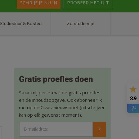
SCHRIJF JE NU IN
PROBEER HET UIT
Studieduur & Kosten
Zo studeer je
Gratis proefles doen
Stuur mij per e-mail de gratis proefles
8.9
en de inhoudsopgave. Ook abonneer ik
me op de Civas-nieuwsbrief (uitschrijven
kan op elk gewenst moment).
E-mailadres: