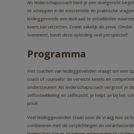
Als leiderschapscoach bied je een doelgericht bege
te scheppen in de existentiële én praktische vragen
leidinggevende een leidraad te ontwikkelen waarme
koers kan uitzetten. Zowel zakelijk als privé. Omda
toeneemt, biedt deze opleiding veel perspectief.
Programma
Het coachen van leidinggevenden vraagt om een spe
coach of counselor de vereiste kennis en competen
ondersteunen. Als leiderschapscoach vergroot je de e
zelfontwikkeling en zelfinzicht. Je helpt ze bij het 
privé.
Veel leidinggevenden staan voor de vraag hoe ze beg
combineren met de verplichtingen en verantwoordeli
leiderschap kan je ze helpen antwoorden te vinden 