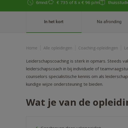
6mnd.
€ 735
of 8 x € 96 p/m
thuisstudi
In het kort
Na afronding
Home
Alle opleidingen
Coaching-opleidingen
L
Leiderschapscoaching is sterk in opmars. Steeds v
leiderschapscoach in bij individuele of teamvraags
counselors specialistische kennis om als leidersch
kundige wijze ondersteuning te bieden.
Wat je van de opleid