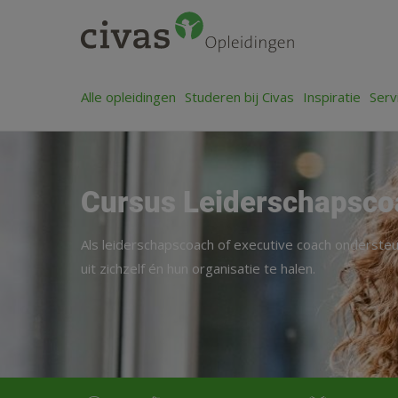
Alle opleidingen
Studeren bij Civas
Inspiratie
Serv
Cursus Leiderschapsco
Als leiderschapscoach of executive coach onderste
uit zichzelf én hun organisatie te halen.