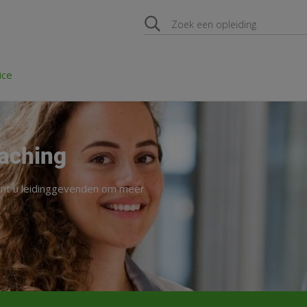
ice
aching
unt u leidinggevenden om meer