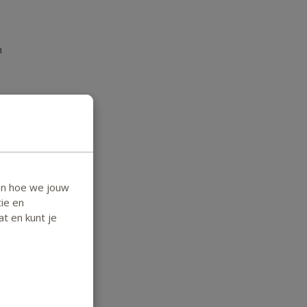
n
en hoe we jouw
ie en
n
at en kunt je