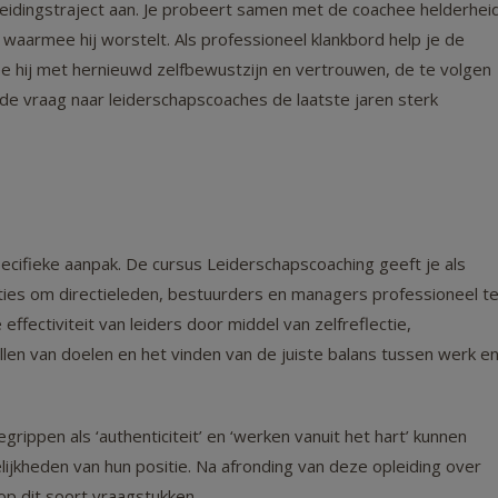
leidingstraject aan. Je probeert samen met de coachee helderhei
 waarmee hij worstelt. Als professioneel klankbord help je de
e hij met hernieuwd zelfbewustzijn en vertrouwen, de te volgen
t de vraag naar leiderschapscoaches de laatste jaren sterk
cifieke aanpak. De cursus Leiderschapscoaching geeft je als
ties om directieleden, bestuurders en managers professioneel t
ffectiviteit van leiders door middel van zelfreflectie,
stellen van doelen en het vinden van de juiste balans tussen werk e
rippen als ‘authenticiteit’ en ‘werken vanuit het hart’ kunnen
jkheden van hun positie. Na afronding van deze opleiding over
op dit soort vraagstukken.