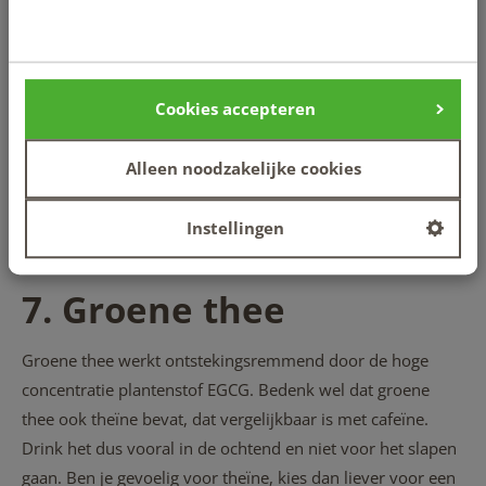
6. Bessen
Bessen behoren ook zeker tot de categorie
ontstekingsremmende voeding. Vooral blauwe bessen, vol
Cookies accepteren
vitamine C, dragen bij aan een goede gezondheid. Let op:
vers fruit kun je beter niet combineren met zuivel, omdat
Alleen noodzakelijke cookies
fruit veel lichter verteerbaar is. Dus voeg je bessen niet toe
aan een bakje yoghurt. Eet liever een handje bessen als
Instellingen
gezond tussendoortje.
7. Groene thee
Groene thee werkt ontstekingsremmend door de hoge
concentratie plantenstof EGCG. Bedenk wel dat groene
thee ook theïne bevat, dat vergelijkbaar is met cafeïne.
Drink het dus vooral in de ochtend en niet voor het slapen
gaan. Ben je gevoelig voor theïne, kies dan liever voor een