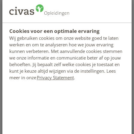
omega 3-vetzuren in deze vette vissoorten. Ook als je je
immuunsysteem wilt versterken zijn vette vissoorten een
goede keuze.
Cookies voor een optimale ervaring
4. Uien en knoflook
Wij gebruiken cookies om onze website goed te laten
werken en om te analyseren hoe we jouw ervaring
Vooral bij rauw gebruik hebben knoflook en uien dankzij
kunnen verbeteren. Met aanvullende cookies stemmen
hun specifieke stoffen een ontstekingsremmende werking.
we onze informatie en communicatie beter af op jouw
behoeften. Jij bepaalt zelf welke cookies je toestaat en
Regelmatig uien eten verlaagt bovendien zowel het
kunt je keuze altijd wijzigen via de instellingen. Lees
vetgehalte in het bloed als de bloeddruk.
meer in onze
Privacy Statement
.
5. Bladgroente
Groene bladgroenten als spinazie en boerenkool bevatten
omega 3 en antioxidanten die helpen om ontstekingen in
het lichaam aan te pakken. Beide groenten kun je ook heel
goed rauw eten, bijvoorbeeld in een salade voor de lunch.